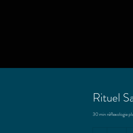
Rituel S
30 min réflexologie p
95
euros