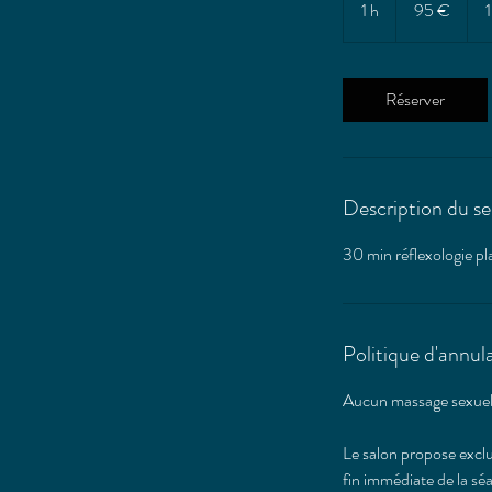
1 h
1
95 €
Réserver
Description du se
30 min réflexologie p
Politique d'annul
Aucun massage sexuel o
Le salon propose excl
fin immédiate de la sé