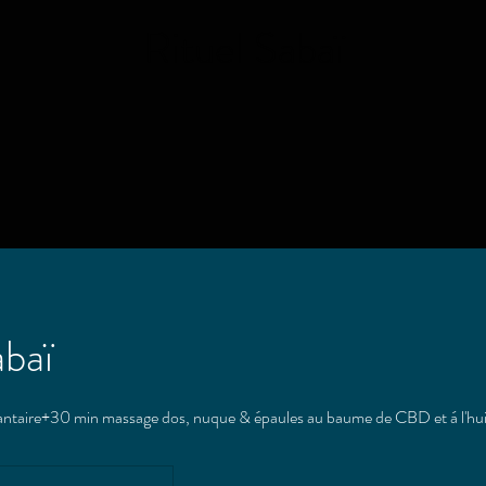
Rituel Sabaï
abaï
lantaire+30 min massage dos, nuque & épaules au baume de CBD et á l'hui