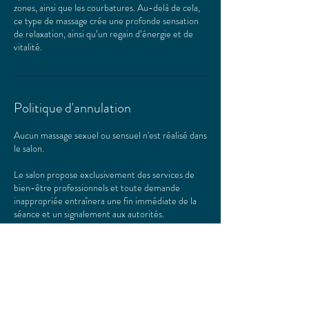
zones, ainsi que les courbatures. Au-delà de cela,
ce type de massage crée une profonde sensation
de relaxation, ainsi qu’un regain d’énergie et de
vitalité.
Politique d'annulation
Aucun massage sexuel ou sensuel n'est réalisé dans
le salon.
Le salon propose exclusivement des services de
bien-être professionnels et toute demande
inappropriée entraînera une fin immédiate de la
séance et un signalement aux autorités.
Tous les massages utilisent le port de sous-