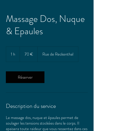
Massage Dos, Nuque
& Epaules
70
euros
1 h
1
70 €
Rue de Reckenthal
Réserver
Description du service
Le massage dos, nuque et épaules permet de
soulager les tensions stockées dans le corps. Il
apaisera toute raideur que vous ressentez dans ces