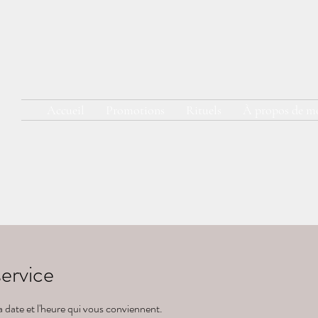
Accueil
Promotions
Rituels
À propos de m
ervice
la date et l'heure qui vous conviennent.